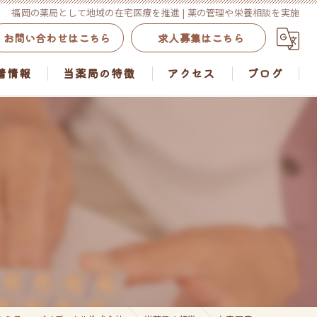
福岡の薬局として地域の在宅医療を推進 | 薬の管理や栄養相談を実施
お問い合わせはこちら
求人募集はこちら
着情報
当薬局の特徴
アクセス
ブログ
しらかべ調剤薬局/まごころサポート うきはしらかべ店
処方せん
のなか調剤薬局
在宅医療
れんげ薬局
介護施設の支援
栄養相談
まごころサポート